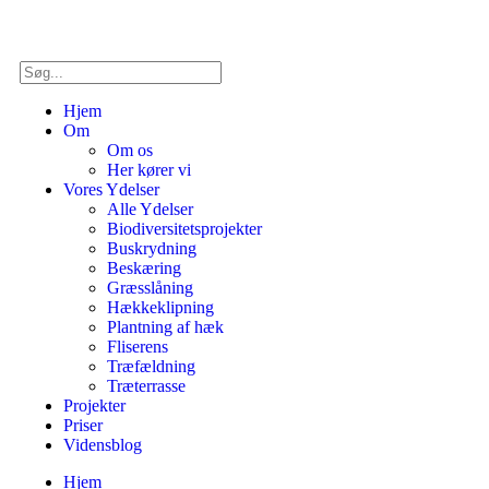
Hjem
Om
Om os
Her kører vi
Vores Ydelser
Alle Ydelser
Biodiversitetsprojekter
Buskrydning
Beskæring
Græsslåning
Hækkeklipning
Plantning af hæk
Fliserens
Træfældning
Træterrasse
Projekter
Priser
Vidensblog
Hjem