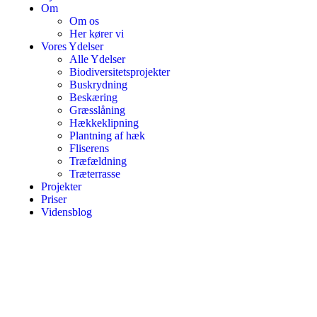
Om
Om os
Her kører vi
Vores Ydelser
Alle Ydelser
Biodiversitetsprojekter
Buskrydning
Beskæring
Græsslåning
Hækkeklipning
Plantning af hæk
Fliserens
Træfældning
Træterrasse
Projekter
Priser
Vidensblog