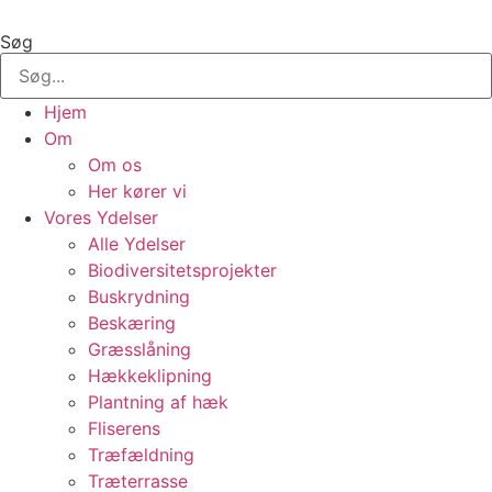
Videre
til
Søg
indhold
Hjem
Om
Om os
Her kører vi
Vores Ydelser
Alle Ydelser
Biodiversitetsprojekter
Buskrydning
Beskæring
Græsslåning
Hækkeklipning
Plantning af hæk
Fliserens
Træfældning
Træterrasse