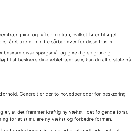
mtrængning og luftcirkulation, hvilket fører til øget
skåret træ er mindre sårbar over for disse trusler.
vi besvare disse spørgsmål og give dig en grundig
øj til at beskære dine æbletræer selv, kan du altid stole på
tforhold. Generelt er der to hovedperioder for beskæring
er, at det fremmer kraftig ny vækst i det følgende forår.
ring for at stimulere ny vækst og forbedre formen.
rugtproduktionen. Sommertid er et godt tidspunkt at