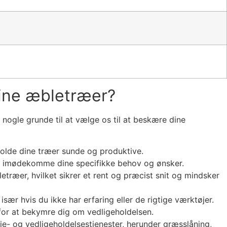
dine æbletræer?
nogle grunde til at vælge os til at beskære dine
holde dine træer sunde og produktive.
il at imødekomme dine specifikke behov og ønsker.
træer, hvilket sikrer et rent og præcist snit og mindsker
hvis du ikke har erfaring eller de rigtige værktøjer.
for at bekymre dig om vedligeholdelsen.
e- og vedligeholdelsestjenester, herunder græsslåning,