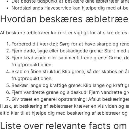
Det bedste tidspunkt at beskære dine æbletræer afhæ
Nordsjællands Haveservice kan hjælpe dig med at bes
Hvordan beskæres æbletræer
At beskære æbletræer korrekt er vigtigt for at sikre dere
Forbered dit værktøj: Sørg for at have skarpe og rene
Fjern døde, syge eller beskadigede grene: Start med a
Fjern krydsende eller sammenfiltrede grene: Grene, de
frugtproduktionen.
Skab en åben struktur: Klip grene, så der skabes en åb
frugtproduktionen.
Beskær lange og kraftige grene: Klip lange og krafti
Fjern vandrette grene og sideskud: Fjern vandrette gr
Giv træet en generel opstramning: Afslut beskæringe
Husk, at beskæring af æbletræer kræver en vis viden og erfa
altid klar til at hjælpe dig med beskæring af æbletræer o
Liste over relevante facts o