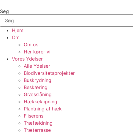
Videre
til
Søg
indhold
Hjem
Om
Om os
Her kører vi
Vores Ydelser
Alle Ydelser
Biodiversitetsprojekter
Buskrydning
Beskæring
Græsslåning
Hækkeklipning
Plantning af hæk
Fliserens
Træfældning
Træterrasse