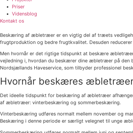
Priser
Vidensblog
Kontakt os
Beskæring af æbletræer er en vigtig del af træets vedligeh
frugtproduktion og bedre frugtkvalitet. Desuden reducerer
Men hvornår er det rigtige tidspunkt at beskære æbletræer
vejledning i, hvordan du beskærer dine æbletræer på den bed
Nordsjællands Haveservice, som tilbyder professionel bes
Hvornår beskæres æbletræe
Det ideelle tidspunkt for beskæring af æbletræer afhænger
af æbletræer: vinterbeskæring og sommerbeskæring.
Vinterbeskæring udføres normalt mellem november og marts, 
Beskæring i denne periode er særligt velegnet til unge æb
Sommerbeskæring udføres normalt mellem juni og septembe