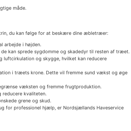
igtige måde.
rin, du kan følge for at beskære dine æbletræer:
l arbejde i højden.
da de kan sprede sygdomme og skadedyr til resten af træet.
g luftcirkulation og skygge, hvilket kan reducere
ulation i træets krone. Dette vil fremme sund vækst og øge
t begrænse væksten og fremme frugtproduktion.
 reducere kvaliteten.
uønskede grene og skud.
brug for professionel hjælp, er Nordsjællands Haveservice