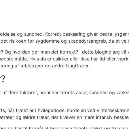
oldelse og sundhed. Korrekt beskæring giver bedre lysgenne
 det risikoen for sygdomme og skadedyrsangreb, da et velbe
? Og hvordan gør man det korrekt? I dette blogindlæg vil 
ste måde. Hvis du er usikker eller ikke har tid eller værkt
kæring af æbletræer og andre frugttræer.
r?
 af flere faktorer, herunder træets alder, sundhed og væks
når træet er i hvileperiode. Fordelen ved vinterbeskæring 
letræer og ældre træer, der kræver en mere intensiv beskæ
r og har til formål at begrænse træets vækst og fremme f