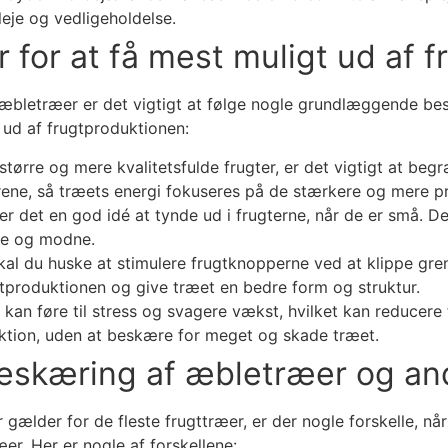
leje og vedligeholdelse.
or at få mest muligt ud af f
 æbletræer er det vigtigt at følge nogle grundlæggende bes
 ud af frugtproduktionen:
tørre og mere kvalitetsfulde frugter, er det vigtigt at be
rene, så træets energi fokuseres på de stærkere og mere p
 er det en god idé at tynde ud i frugterne, når de er små. D
kse og modne.
l du huske at stimulere frugtknopperne ved at klippe grene
tproduktionen og give træet en bedre form og struktur.
n føre til stress og svagere vækst, hvilket kan reducere 
ktion, uden at beskære for meget og skade træet.
beskæring af æbletræer og an
lder for de fleste frugttræer, er der nogle forskelle, n
. Her er nogle af forskellene: