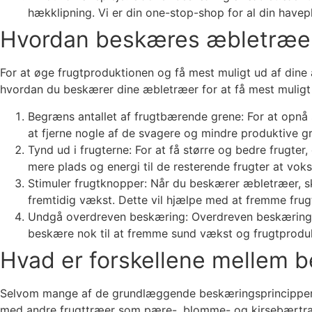
hækklipning. Vi er din one-stop-shop for al din havep
Hvordan beskæres æbletræer f
For at øge frugtproduktionen og få mest muligt ud af dine
hvordan du beskærer dine æbletræer for at få mest muligt
Begræns antallet af frugtbærende grene: For at opnå s
at fjerne nogle af de svagere og mindre produktive g
Tynd ud i frugterne: For at få større og bedre frugter,
mere plads og energi til de resterende frugter at vo
Stimuler frugtknopper: Når du beskærer æbletræer, ska
fremtidig vækst. Dette vil hjælpe med at fremme frug
Undgå overdreven beskæring: Overdreven beskæring ka
beskære nok til at fremme sund vækst og frugtprodu
Hvad er forskellene mellem 
Selvom mange af de grundlæggende beskæringsprincipper gæ
med andre frugttræer som pære-, blomme- og kirsebærtræer