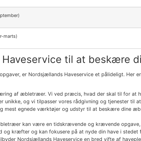
eptember)
r-marts)
 Haveservice til at beskære 
gaver, er Nordsjællands Haveservice et pålideligt. Her er 
ing af æbletræer. Vi ved præcis, hvad der skal til for at 
 er unikke, og vi tilpasser vores rådgivning og tjenester t
g mest egnede værktøjer og udstyr til at beskære dine æble
træer kan være en tidskrævende og krævende opgave, især 
 og kræfter og kan fokusere på at nyde din have i stedet 
lbyder Nordsjællands Haveservice en bred vifte af haveplej