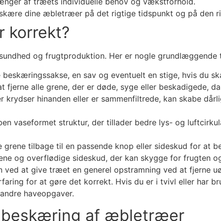
nger af træets individuelle behov og vækstforhold.
kære dine æbletræer på det rigtige tidspunkt og på den r
 korrekt?
s sundhed og frugtproduktion. Her er nogle grundlæggende t
 beskæringssakse, en sav og eventuelt en stige, hvis du ska
t fjerne alle grene, der er døde, syge eller beskadigede, 
r krydser hinanden eller er sammenfiltrede, kan skabe dårli
en vaseformet struktur, der tillader bedre lys- og luftcirk
ge grene tilbage til en passende knop eller sideskud for a
ene og overflødige sideskud, der kan skygge for frugten og
n ved at give træet en generel opstramning ved at fjerne 
ring for at gøre det korrekt. Hvis du er i tvivl eller har 
g andre haveopgaver.
m beskæring af æbletræer